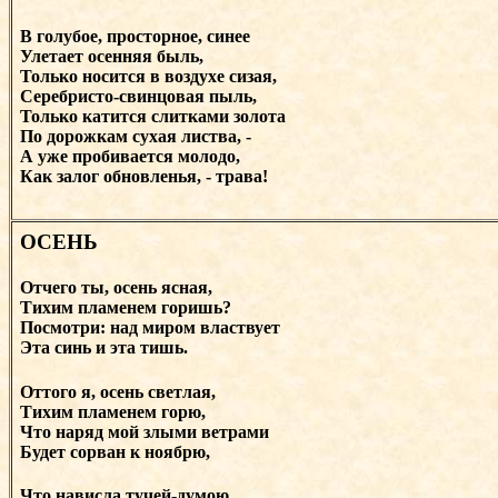
В голубое, просторное, синее
Улетает осенняя быль,
Только носится в воздухе сизая,
Серебристо-свинцовая пыль,
Только катится слитками золота
По дорожкам сухая листва, -
А уже пробивается молодо,
Как залог обновленья, - трава!
ОСЕНЬ
Отчего ты, осень ясная,
Тихим пламенем горишь?
Посмотри: над миром властвует
Эта синь и эта тишь.
Оттого я, осень светлая,
Тихим пламенем горю,
Что наряд мой злыми ветрами
Будет сорван к ноябрю,
Что нависла тучей-думою