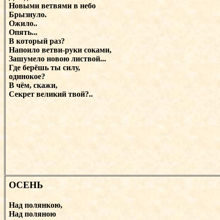
Новыми ветвями в небо
Брызнуло.
Ожило..
Опять...
В который раз?
Напоило ветви-руки соками,
Зашумело новою листвой...
Где берёшь ты силу,
одинокое?
В чём, скажи,
Секрет великий твой?..
ОСЕНЬ
Над полянкою,
Над поляною