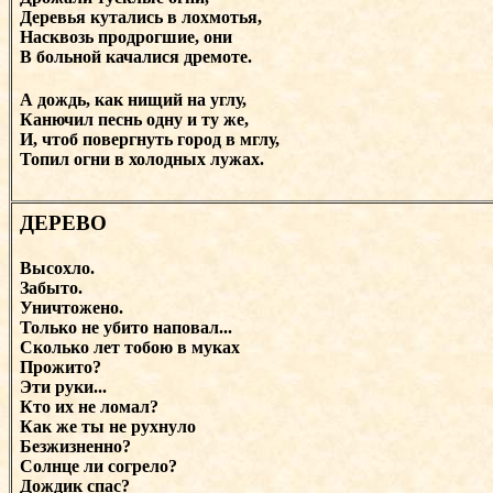
Деревья кутались в лохмотья,
Насквозь продрогшие, они
В больной качалися дремоте.
А дождь, как нищий на углу,
Канючил песнь одну и ту же,
И, чтоб повергнуть город в мглу,
Топил огни в холодных лужах.
ДЕРЕВО
Высохло.
Забыто.
Уничтожено.
Только не убито наповал...
Сколько лет тобою в муках
Прожито?
Эти руки...
Кто их не ломал?
Как же ты не рухнуло
Безжизненно?
Солнце ли согрело?
Дождик спас?