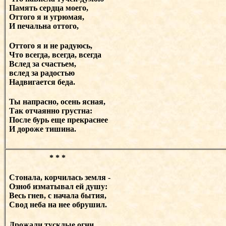
Память сердца моего,
Оттого я и угрюмая,
И печальна оттого,
Оттого я и не радуюсь,
Что всегда, всегда, всегда
Вслед за счастьем,
вслед за радостью
Надвигается беда.
Ты напрасно, осень ясная,
Так отчаянно грустна:
После бурь еще прекраснее
И дороже тишина.
* * *
Стонала, корчилась земля -
Озноб изматывал ей душу:
Весь гнев, с начала бытия,
Свод неба на нее обрушил.
Дрожали тусклые огни,