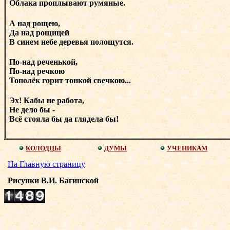
Облака проплывают румяные.
А над рощею,
Да над рощицей
В синем небе деревья полощутся.
По-над реченькой,
По-над речкою
Тополёк горит тонкой свечкою...
Эх! Кабы не работа,
Не дело бы -
Всё стояла бы да глядела бы!
КОЛОДЦЫ
ДУМЫ
УЧЕНИКАМ
На Главную страницу
Рисунки В.И. Багинской