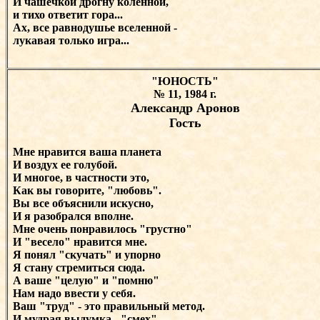
И чашечкой дрогну коленной,
и тихо ответит гора...
Ах, все равнодушье вселенной -
лукавая только игра...
"ЮНОСТЬ"
№ 11, 1984 г.
Александр Аронов
Гость
Мне нравится ваша планета
И воздух ее голубой.
И многое, в частности это,
Как вы говорите, "любовь".
Вы все объяснили искусно,
И я разобрался вполне.
Мне очень понравилось "грустно"
И "весело" нравится мне.
Я понял "скучать" и упорно
Я стану стремиться сюда.
А ваше "целую" и "помню"
Нам надо ввести у себя.
Ваш "труд" - это правильный метод.
И мудрая выдумка - "смех".