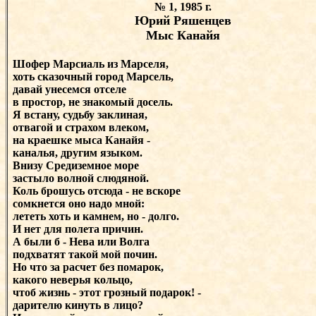
№ 1, 1985 г.
Юрий Ряшенцев
Мыс Канайя
Шофер Марсиаль из Марселя,
хоть сказочный город Марсель,
давай унесемся отселе
в простор, не знакомый досель.
Я встану, судьбу заклиная,
отвагой и страхом влеком,
на краешке мыса Канайя -
каналья, другим языком.
Внизу Средиземное море
застыло волной слюдяной.
Коль брошусь отсюда - не вскоре
сомкнется оно надо мной:
лететь хоть и камнем, но - долго.
И нет для полета причин.
А были б - Нева или Волга
подхватят такой мой почин.
Но что за расчет без помарок,
какого неверья кольцо,
чтоб жизнь - этот грозный подарок! -
дарителю кинуть в лицо?