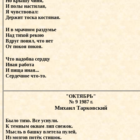
Но крышу чиня,
И полы настилая,
Я чувствовал:
Держит тоска костяная.
И в мрачном раздумье
Над тихой рекою
Вдруг понял, что нет
От покоя покоя.
Что надобна сердцу
Иная работа
И пища иная...
Сердечное что-то.
"ОКТЯБРЬ"
№ 9 1987 г.
Михаил Тарковский
Было тихо. Все уснули.
К темным окнам лип снежок.
Мысль в башку влетела пулей,
Из мозгов потёк стишок.