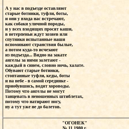
А у нас в подъезде оставляют
старые ботинки, туфли, боты,
и они у входа нас встречают,
как собаки уличной породы,
и у всех входящих просят каши,
в нетерпеньи ждут хозяев или
спутники испытанные наши
вспоминают странствия былые,
а потом куда-то исчезают
из подъезда... Видно на закате
ангелы за ними
залетают -
каждый в синем, словно ночь, халате.
Обувают старые ботинки,
стоптанные туфли, кеды, боты
и на небе - в самой серединке -
приобувшись, водят хороводы.
Потому что ангелы не могут
танцевать в неношенных штиблетах,
потому что натирают ногу,
ну а тут уже не до балетов.
"ОГОНЕК"
№ 11 1980 г.