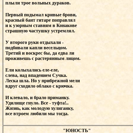
плыли трое вольных дураков.
Первый подымал кривые брови,
красный бант гитаре поправлял
и к узорным ставням в Конакове
страшную частушку устремлял.
У второго руки отдыхали -
подбивали капли весельцом.
Третий и воскрес бы, да едва ли
проживешь с растерянным лицом.
Ели колыхались еле-еле,
слева, над впадением Сучка.
Леска шла. Но у прибрежной мели
вдруг сходило облако с крючка.
И клевало, и брало приманку.
Удилище гнуло. Все - туфта!..
Жизнь, как молодую хулиганку,
все втроем любили мы тогда.
"ЮНОСТЬ"