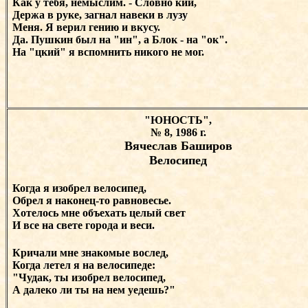
Как у тебя, немыслим. - Словно кий,
Держа в руке, загнал навеки в лузу
Меня. Я верил гению и вкусу.
Да. Пушкин был на "ин", а Блок - на "ок".
На "цкий" я вспомнить никого не мог.
"ЮНОСТЬ",
№ 8, 1986 г.
Вячеслав Баширов
Велосипед
Когда я изобрел велосипед,
Обрел я наконец-то равновесье.
Хотелось мне объехать целый свет
И все на свете города и веси.
Кричали мне знакомые вослед,
Когда летел я на велосипеде:
"Чудак, ты изобрел велосипед,
А далеко ли ты на нем уедешь?"