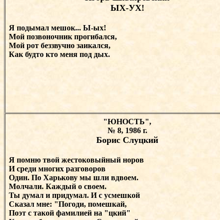
ЫХ-УХ!
Я подымал мешок... Ы-ых!
Мой позвоночник прогибался,
Мой рот беззвучно заикался,
Как будто кто меня под дых.
"ЮНОСТЬ",
№ 8, 1986 г.
Борис Слуцкий
Я помню твой жестоковыйный норов
И среди многих разговоров
Один. По Харькову мы шли вдвоем.
Молчали. Каждый о своем.
Ты думал и придумал. И с усмешкой
Сказал мне: "Погоди, помешкай,
Поэт с такой фамилией на "цкий"