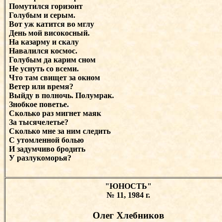
Помутился горизонт
Голубым и серым.
Вот уж катится во мглу
День мой високосный.
На казарму и скалу
Навалился космос.
Голубым да карим сном
Не уснуть со всеми.
Что там свищет за окном
Ветер или время?
Выйду в полночь. Полумрак.
Знобкое поветье.
Сколько раз мигнет маяк
За тысячелетье?
Сколько мне за ним следить
С утомленной болью
И задумчиво бродить
У разлукоморья?
"ЮНОСТЬ"
№ 11, 1984 г.
Олег Хлебников