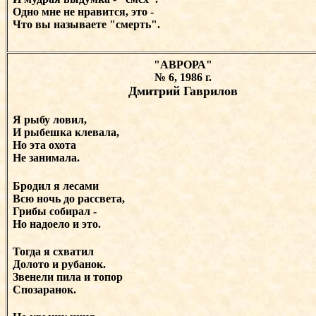
Одно мне не нравится, это -
Что вы называете "смерть".
"АВРОРА"
№ 6, 1986 г.
Дмитрий Гаврилов
Я рыбу ловил,
И рыбешка клевала,
Но эта охота
Не занимала.
Бродил я лесами
Всю ночь до рассвета,
Грибы собирал -
Но надоело и это.
Тогда я схватил
Долото и рубанок.
Звенели пила и топор
Спозаранок.