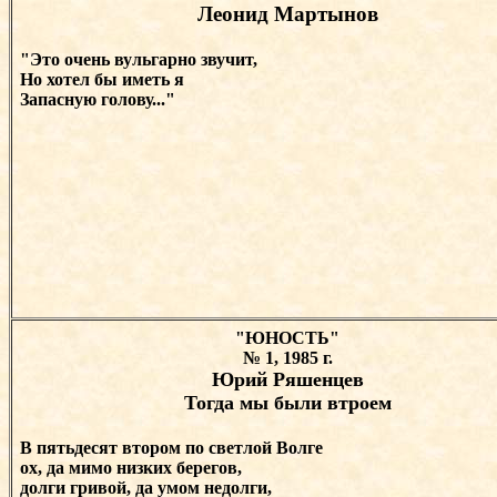
Леонид Мартынов
"Это очень вульгарно звучит,
Но хотел бы иметь я
Запасную голову..."
"ЮНОСТЬ"
№ 1, 1985 г.
Юрий Ряшенцев
Тогда мы были втроем
В пятьдесят втором по светлой Волге
ох, да мимо низких берегов,
долги гривой, да умом недолги,